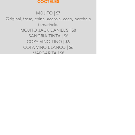
CÓCTELES
MOJITO | $7
Original, fresa, china, acerola, coco, parcha o
tamarindo.
MOJITO JACK DANIEL’S | $8
SANGRÍA TINTA | $6
COPA VINO TINO | $6
COPA VINO BLANCO | $6
MARGARITA | $8
MARGARITA FROZEN | $10
Aviso: El consumo de carnes, aves, mariscos o huevos
crudos o parcialmente cocidos podría aumentar el
riesgo de contraer una enfermedad transmitida por
alimentos, especialmente si padece de ciertas
condiciones médicas. Antes de realizar su pedido,
infórmenos sobre cualquier alergia alimentaria que
usted o alguien de su grupo tenga. Todos nuestros
productos se preparan en un ambiente donde también
se preparan maní, lácteos, mariscos u otros alérgenos
conocidos.
Nota: Se incluirá el 18% de propina a grupos de 6