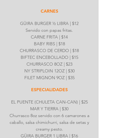
CARNES
GÜIRA BURGER ½ LIBRA | $12
Servido con papas fritas.
CARNE FRITA | $14
BABY RIBS | $18
CHURRASCO DE CERDO | $18
BIFTEC ENCEBOLLADO | $15
CHURRASCO 8OZ | $23
NY STRIPLOIN 12OZ | $30
FILET MIGNON 9OZ | $35
ESPECIALIDADES
EL PUENTE (CHULETA CAN-CAN) | $25
MAR Y TIERRA | $30
Churrasco 8oz servido con 6 camarones a
caballo, salsa chimichurri, salsa de setas y
creamy pesto.
GÜIRA BURGER 1 LIBRA | $16