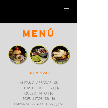
MENÚ
PA’ EMPEZAR
ALITAS GLASEADAS | $8
BOLITAS DE QUESO (6) | $6
QUESO FRITO | $6
SORULLITOS (12) | $6
EMPANADAS BORICUAS (3) | $9